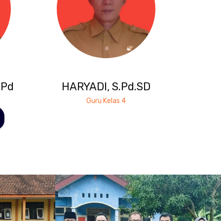
.Pd
HARYADI, S.Pd.SD
Guru Kelas 4