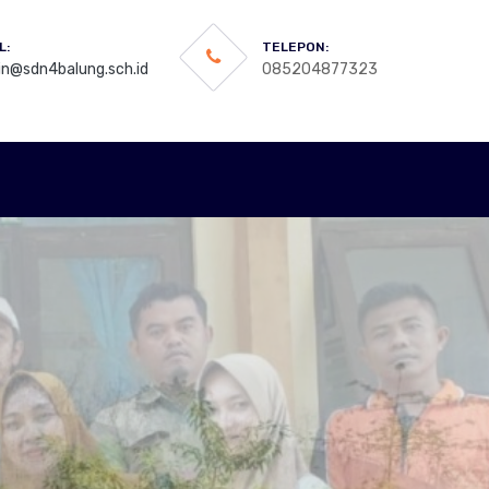
L:
TELEPON:
n@sdn4balung.sch.id
085204877323