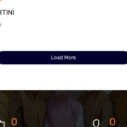
TINI
t
Load More
0
0